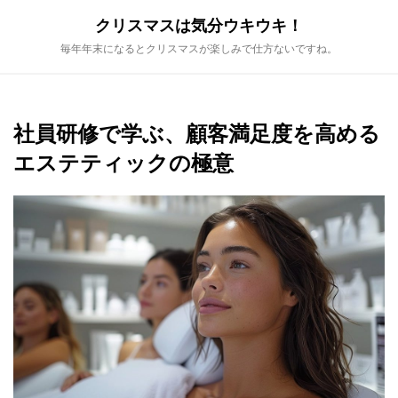
Skip
クリスマスは気分ウキウキ！
to
content
毎年年末になるとクリスマスが楽しみで仕方ないですね。
社員研修で学ぶ、顧客満足度を高める
エステティックの極意