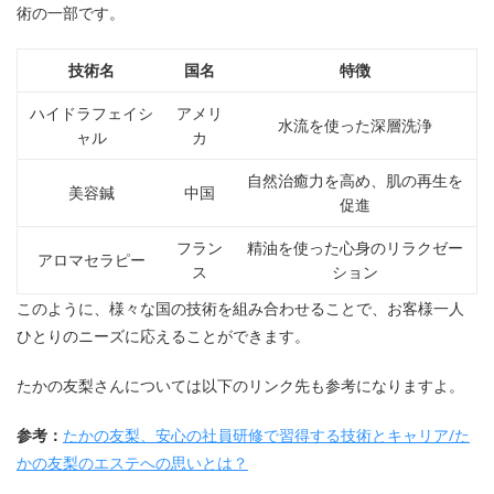
術の一部です。
技術名
国名
特徴
ハイドラフェイシ
アメリ
水流を使った深層洗浄
ャル
カ
自然治癒力を高め、肌の再生を
美容鍼
中国
促進
フラン
精油を使った心身のリラクゼー
アロマセラピー
ス
ション
このように、様々な国の技術を組み合わせることで、お客様一人
ひとりのニーズに応えることができます。
たかの友梨さんについては以下のリンク先も参考になりますよ。
参考：
たかの友梨、安心の社員研修で習得する技術とキャリア/た
かの友梨のエステへの思いとは？