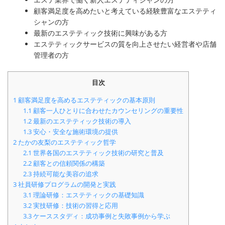
顧客満足度を高めたいと考えている経験豊富なエステティ
シャンの方
最新のエステティック技術に興味がある方
エステティックサービスの質を向上させたい経営者や店舗
管理者の方
目次
1
顧客満足度を高めるエステティックの基本原則
1.1
顧客一人ひとりに合わせたカウンセリングの重要性
1.2
最新のエステティック技術の導入
1.3
安心・安全な施術環境の提供
2
たかの友梨のエステティック哲学
2.1
世界各国のエステティック技術の研究と普及
2.2
顧客との信頼関係の構築
2.3
持続可能な美容の追求
3
社員研修プログラムの開発と実践
3.1
理論研修：エステティックの基礎知識
3.2
実技研修：技術の習得と応用
3.3
ケーススタディ：成功事例と失敗事例から学ぶ