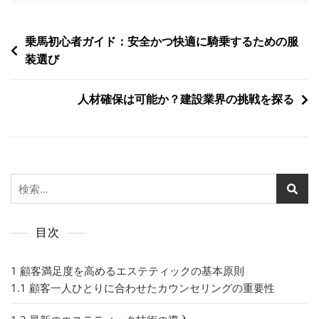
投
乗馬初心者ガイド：安全かつ快適に騎乗するための服
装選び
稿
ナ
人材確保は可能か？建設業界の挑戦を探る
ビ
ゲ
ー
シ
検
ョ
索:
ン
目次
1
顧客満足度を高めるエステティックの基本原則
1.1
顧客一人ひとりに合わせたカウンセリングの重要性